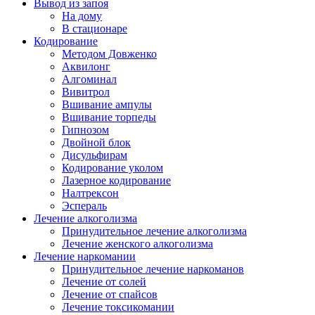
Вывод из запоя
На дому
В стационаре
Кодирование
Методом Довженко
Аквилонг
Алгоминал
Вивитрол
Вшивание ампулы
Вшивание торпеды
Гипнозом
Двойной блок
Дисульфирам
Кодирование уколом
Лазерное кодирование
Налтрексон
Эспераль
Лечение алкоголизма
Принудительное лечение алкоголизма
Лечение женского алкоголизма
Лечение наркомании
Принудительное лечение наркоманов
Лечение от солей
Лечение от спайсов
Лечение токсикомании