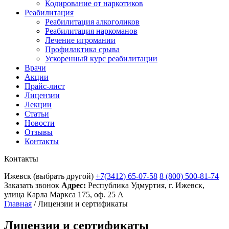
Кодирование от наркотиков
Реабилитация
Реабилитация алкоголиков
Реабилитация наркоманов
Лечение игромании
Профилактика срыва
Ускоренный курс реабилитации
Врачи
Акции
Прайс-лист
Лицензии
Лекции
Статьи
Новости
Отзывы
Контакты
Контакты
Ижевск
(выбрать другой)
+7(3412) 65-07-58
8 (800) 500-81-74
Заказать звонок
Адрес:
Республика Удмуртия, г. Ижевск,
улица Карла Маркса 175, оф. 25 А
Главная
/
Лицензии и сертификаты
Лицензии и сертификаты