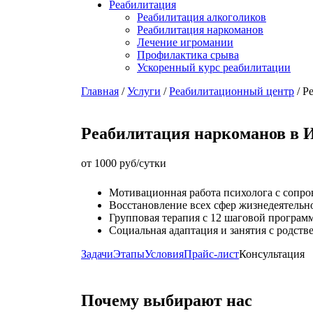
Реабилитация
Реабилитация алкоголиков
Реабилитация наркоманов
Лечение игромании
Профилактика срыва
Ускоренный курс реабилитации
Главная
/
Услуги
/
Реабилитационный центр
/
Р
Реабилитация наркоманов в 
от 1000 руб/сутки
Мотивационная работа психолога с сопро
Восстановление всех сфер жизнедеятельн
Групповая терапия с 12 шаговой програм
Социальная адаптация и занятия с родств
Задачи
Этапы
Условия
Прайс-лист
Консультация
Почему выбирают нас