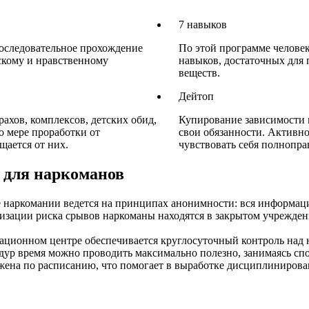
7 навыков
оследовательное прохождение
По этой программе челове
скому и нравственному
навыков, достаточных для
веществ.
Дейтоп
рахов, комплексов, детских обид,
Купирование зависимости в
о мере проработки от
свои обязанности. Активно
ается от них.
чувствовать себя полнопр
 для наркоманов
е наркомании ведется на принципах анонимности: вся информаци
изации риска срывов наркоманы находятся в закрытом учрежде
тационном центре обеспечивается круглосуточный контроль над
едур время можно проводить максимально полезно, занимаясь сп
ажена по расписанию, что помогает в выработке дисциплинирова