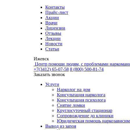
Контакты
Прайс-лист
Акции
Врачи
Лицензии
Отзывы
Лекции
Новости
Статьи
Ижевск
Центр помощи людям, с проблемами наркомани
+7(3412) 65-07-58
8 (800) 500-81-74
Заказать звонок
Услуги
Нарколог на дом
Консультация нарколога
Консультация психолога
Снятие ломки
Круглосуточный стационар
Сопровождение до клиники
Юридическая помощь наркозависи
Вывод из запоя