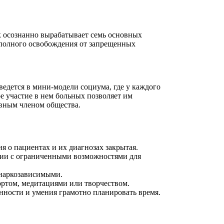
к осознанно вырабатывает семь основных
 полного освобождения от запрещенных
едется в мини-модели социума, где у каждого
е участие в нем больных позволяет им
авным членом общества.
я о пациентах и их диагнозах закрытая.
нии с ограниченными возможностями для
 наркозависимыми.
ортом, медитациями или творчеством.
нности и умения грамотно планировать время.