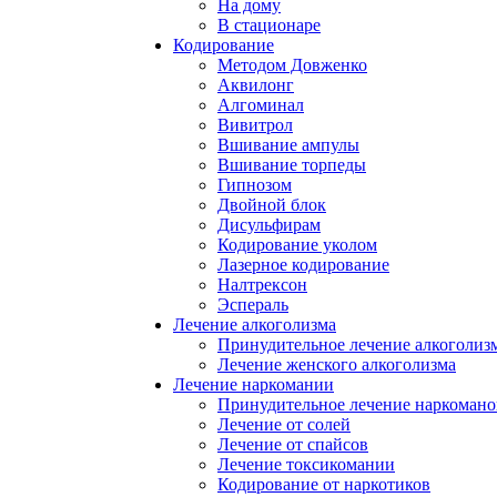
На дому
В стационаре
Кодирование
Методом Довженко
Аквилонг
Алгоминал
Вивитрол
Вшивание ампулы
Вшивание торпеды
Гипнозом
Двойной блок
Дисульфирам
Кодирование уколом
Лазерное кодирование
Налтрексон
Эспераль
Лечение алкоголизма
Принудительное лечение алкоголиз
Лечение женского алкоголизма
Лечение наркомании
Принудительное лечение наркомано
Лечение от солей
Лечение от спайсов
Лечение токсикомании
Кодирование от наркотиков