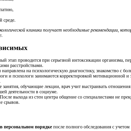
апатию,
й среде.
ологической клиники получает необходимые рекомендации, кото
е.
ависимых
ный этап проводится при серьезной интоксикации организма, пе
кими расстройствами.
и направлена на психологическую диагностику, знакомство с бол
логи и психологи занимаются корректировкой мотивационной и 
.
е занятия, обучающие лекции, врач учит выстраивать отношени
шей деятельности в социуме.
 После выхода из стен центра общение со специалистами не пре
е срывов.
 в персональном порядке
после полного обследования с учетом