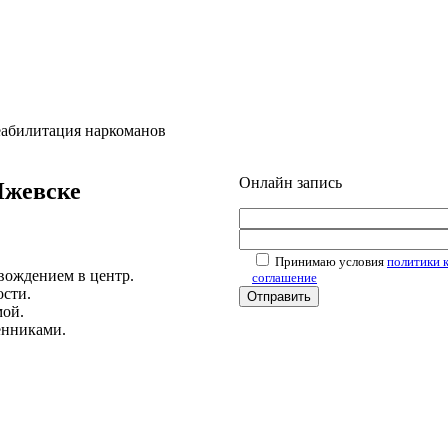
еабилитация наркоманов
Онлайн запись
Ижевске
Принимаю условия
политики 
вождением в центр.
соглашение
ости.
мой.
енниками.