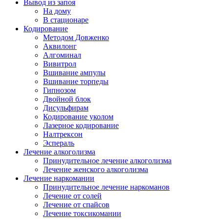
Вывод из запоя
На дому
В стационаре
Кодирование
Методом Довженко
Аквилонг
Алгоминал
Вивитрол
Вшивание ампулы
Вшивание торпеды
Гипнозом
Двойной блок
Дисульфирам
Кодирование уколом
Лазерное кодирование
Налтрексон
Эспераль
Лечение алкоголизма
Принудительное лечение алкоголизма
Лечение женского алкоголизма
Лечение наркомании
Принудительное лечение наркоманов
Лечение от солей
Лечение от спайсов
Лечение токсикомании