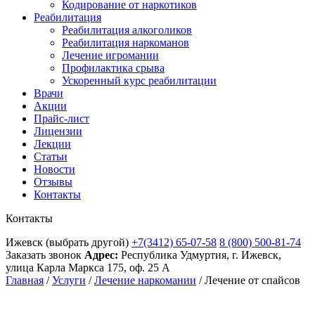
Кодирование от наркотиков
Реабилитация
Реабилитация алкоголиков
Реабилитация наркоманов
Лечение игромании
Профилактика срыва
Ускоренный курс реабилитации
Врачи
Акции
Прайс-лист
Лицензии
Лекции
Статьи
Новости
Отзывы
Контакты
Контакты
Ижевск
(выбрать другой)
+7(3412) 65-07-58
8 (800) 500-81-74
Заказать звонок
Адрес:
Республика Удмуртия, г. Ижевск,
улица Карла Маркса 175, оф. 25 А
Главная
/
Услуги
/
Лечение наркомании
/
Лечение от спайсов