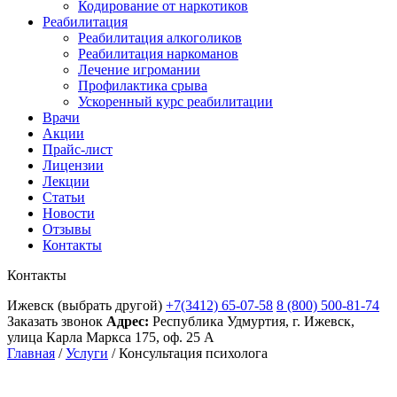
Кодирование от наркотиков
Реабилитация
Реабилитация алкоголиков
Реабилитация наркоманов
Лечение игромании
Профилактика срыва
Ускоренный курс реабилитации
Врачи
Акции
Прайс-лист
Лицензии
Лекции
Статьи
Новости
Отзывы
Контакты
Контакты
Ижевск
(выбрать другой)
+7(3412) 65-07-58
8 (800) 500-81-74
Заказать звонок
Адрес:
Республика Удмуртия, г. Ижевск,
улица Карла Маркса 175, оф. 25 А
Главная
/
Услуги
/
Консультация психолога