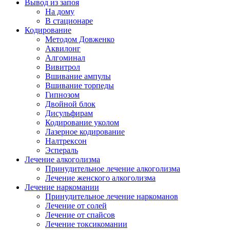
Вывод из запоя
На дому
В стационаре
Кодирование
Методом Довженко
Аквилонг
Алгоминал
Вивитрол
Вшивание ампулы
Вшивание торпеды
Гипнозом
Двойной блок
Дисульфирам
Кодирование уколом
Лазерное кодирование
Налтрексон
Эспераль
Лечение алкоголизма
Принудительное лечение алкоголизма
Лечение женского алкоголизма
Лечение наркомании
Принудительное лечение наркоманов
Лечение от солей
Лечение от спайсов
Лечение токсикомании