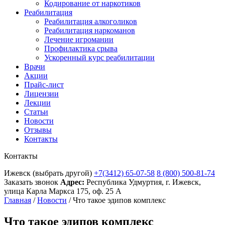
Кодирование от наркотиков
Реабилитация
Реабилитация алкоголиков
Реабилитация наркоманов
Лечение игромании
Профилактика срыва
Ускоренный курс реабилитации
Врачи
Акции
Прайс-лист
Лицензии
Лекции
Статьи
Новости
Отзывы
Контакты
Контакты
Ижевск
(выбрать другой)
+7(3412) 65-07-58
8 (800) 500-81-74
Заказать звонок
Адрес:
Республика Удмуртия, г. Ижевск,
улица Карла Маркса 175, оф. 25 А
Главная
/
Новости
/
Что такое эдипов комплекс
Что такое эдипов комплекс